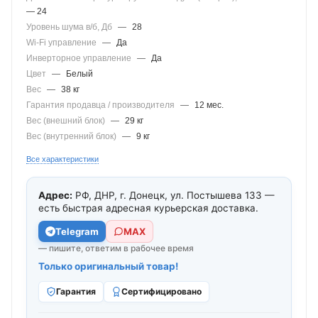
— 24
Уровень шума в/б, Дб
—
28
Wi-Fi управление
—
Да
Инверторное управление
—
Да
Цвет
—
Белый
Вес
—
38 кг
Гарантия продавца / производителя
—
12 мес.
Вес (внешний блок)
—
29 кг
Вес (внутренний блок)
—
9 кг
Все характеристики
Адрес:
РФ, ДНР, г. Донецк, ул. Постышева 133 —
есть быстрая адресная курьерская доставка.
Telegram
МАХ
— пишите, ответим в рабочее время
Только оригинальный товар!
Гарантия
Сертифицировано