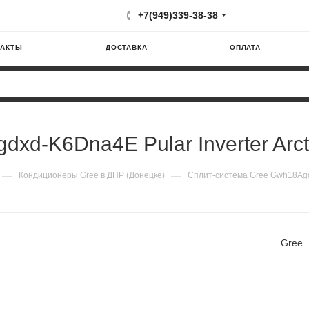
+7(949)339-38-38
ТАКТЫ
ДОСТАВКА
ОПЛАТА
d-K6Dna4E Pular Inverter Arcti
—
—
Кондиционеры Gree в ДНР (Донецке)
Сплит-система Gree Gwh18Agdxd
Gree