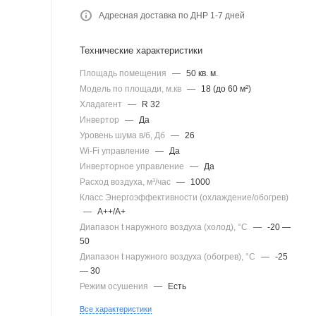
Адресная доставка по ДНР 1-7 дней
Технические характеристики
Площадь помещения
—
50 кв. м.
Модель по площади, м.кв
—
18 (до 60 м²)
Хладагент
—
R 32
Инвертор
—
Да
Уровень шума в/б, Дб
—
26
Wi-Fi управление
—
Да
Инверторное управление
—
Да
Расход воздуха, м³/час
—
1000
Класс Энергоэффективности (охлаждение/обогрев)
—
A++/A+
Диапазон t наружного воздуха (холод), °C
—
-20 —
50
Диапазон t наружного воздуха (обогрев), °C
—
-25
— 30
Режим осушения
—
Есть
Все характеристики