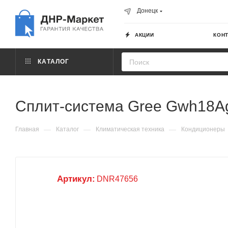
Донецк
АКЦИИ
КОН
КАТАЛОГ
Сплит-система Gree Gwh18Agdx
—
—
—
Главная
Каталог
Климатическая техника
Кондиционеры
Артикул:
DNR47656