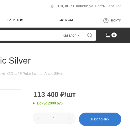
РФ, ДНР, г. Донецк, ул. Постышева 133
ГАРАНТИЯ
БОНУСЫ
ВОЙТИ
0
Каталог
c Silver
-K6Dna4E Pular Inverter Arctic Silver
113 400
₽
/шт
Бонус 2000 руб.
В КОРЗИНУ