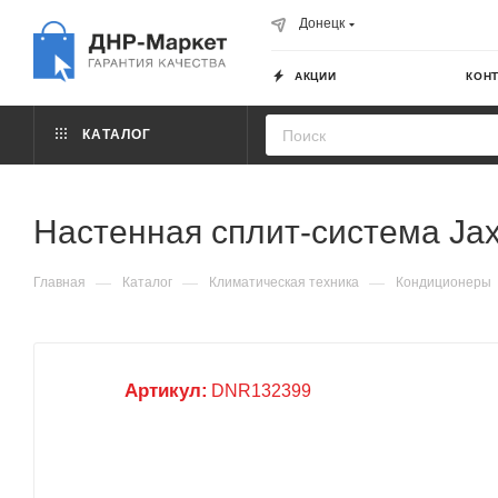
Донецк
АКЦИИ
КОН
КАТАЛОГ
Настенная сплит-система Jax
—
—
—
Главная
Каталог
Климатическая техника
Кондиционеры
Артикул:
DNR132399