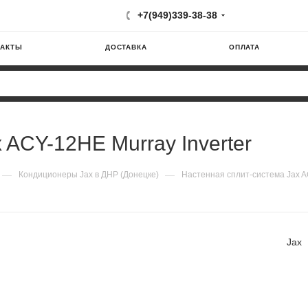
+7(949)339-38-38
ТАКТЫ
ДОСТАВКА
ОПЛАТА
 ACY-12HE Murray Inverter
—
—
Кондиционеры Jax в ДНР (Донецке)
Настенная сплит-система Jax AC
Jax