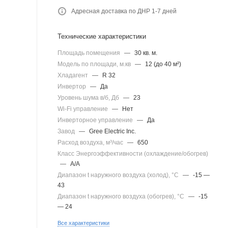
Адресная доставка по ДНР 1-7 дней
Технические характеристики
Площадь помещения
—
30 кв. м.
Модель по площади, м.кв
—
12 (до 40 м²)
Хладагент
—
R 32
Инвертор
—
Да
Уровень шума в/б, Дб
—
23
Wi-Fi управление
—
Нет
Инверторное управление
—
Да
Завод
—
Gree Electric Inc.
Расход воздуха, м³/час
—
650
Класс Энергоэффективности (охлаждение/обогрев)
—
A/A
Диапазон t наружного воздуха (холод), °C
—
-15 —
43
Диапазон t наружного воздуха (обогрев), °C
—
-15
— 24
Все характеристики