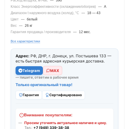
Расход воздуха, м³/час
—
390
Класс Энергоэффективности (охлаждение/обогрев)
—
A
Диапазон t наружного воздуха (холод), °C
—
18 — 43
Цвет
—
белый
Вес
—
26 кг
Гарантия продавца / производителя
—
12 мес.
Все характеристики
Адрес:
РФ, ДНР, г. Донецк, ул. Постышева 133 —
есть быстрая адресная курьерская доставка.
Telegram
МАХ
— пишите, ответим в рабочее время
Только оригинальный товар!
Гарантия
Сертифицировано
Внимание покупателям:
Просим уточнять актуальное наличие и цену.
Тел.:
+7 (949) 339-38-38