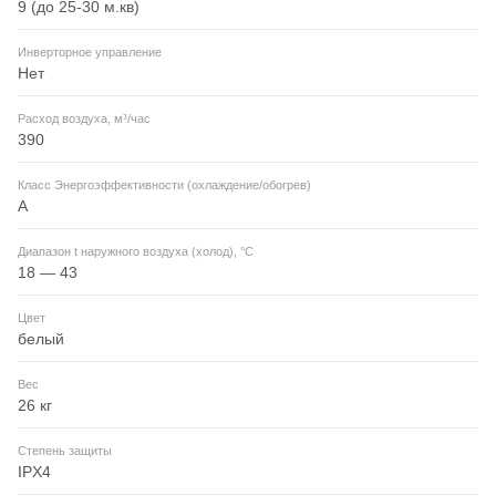
9 (до 25-30 м.кв)
Инверторное управление
Нет
Расход воздуха, м³/час
390
Класс Энергоэффективности (охлаждение/обогрев)
A
Диапазон t наружного воздуха (холод), °C
18 — 43
Цвет
белый
Вес
26 кг
Степень защиты
IPX4