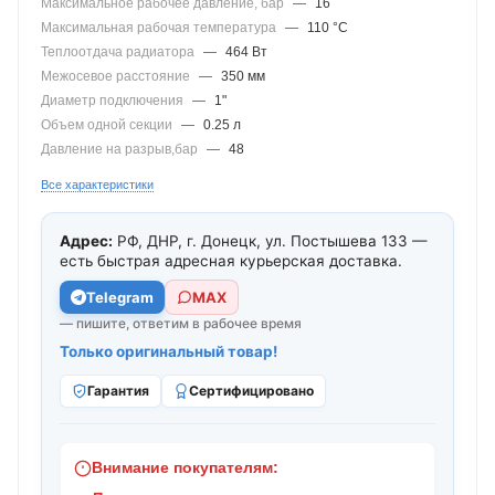
Максимальное рабочее давление, бар
—
16
Максимальная рабочая температура
—
110 °С
Теплоотдача радиатора
—
464 Вт
Межосевое расстояние
—
350 мм
Диаметр подключения
—
1"
Объем одной секции
—
0.25 л
Давление на разрыв,бар
—
48
Все характеристики
Адрес:
РФ, ДНР, г. Донецк, ул. Постышева 133 —
есть быстрая адресная курьерская доставка.
Telegram
МАХ
— пишите, ответим в рабочее время
Только оригинальный товар!
Гарантия
Сертифицировано
Внимание покупателям: