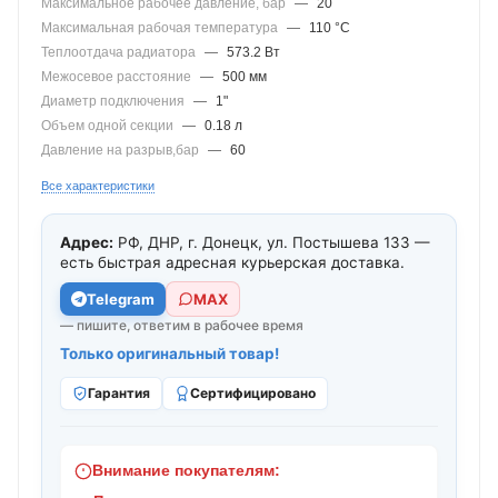
Максимальное рабочее давление, бар
—
20
Максимальная рабочая температура
—
110 °С
Теплоотдача радиатора
—
573.2 Вт
Межосевое расстояние
—
500 мм
Диаметр подключения
—
1"
Объем одной секции
—
0.18 л
Давление на разрыв,бар
—
60
Все характеристики
Адрес:
РФ, ДНР, г. Донецк, ул. Постышева 133 —
есть быстрая адресная курьерская доставка.
Telegram
МАХ
— пишите, ответим в рабочее время
Только оригинальный товар!
Гарантия
Сертифицировано
Внимание покупателям: