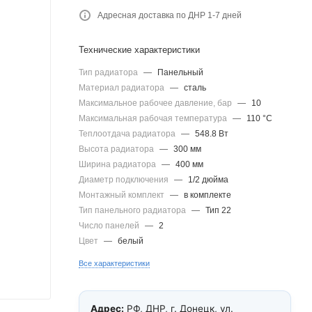
Адресная доставка по ДНР 1-7 дней
Технические характеристики
Тип радиатора
—
Панельный
Материал радиатора
—
сталь
Максимальное рабочее давление, бар
—
10
Максимальная рабочая температура
—
110 °С
Теплоотдача радиатора
—
548.8 Вт
Высота радиатора
—
300 мм
Ширина радиатора
—
400 мм
Диаметр подключения
—
1/2 дюйма
Монтажный комплект
—
в комплекте
Тип панельного радиатора
—
Тип 22
Число панелей
—
2
Цвет
—
белый
Все характеристики
Адрес:
РФ, ДНР, г. Донецк, ул.