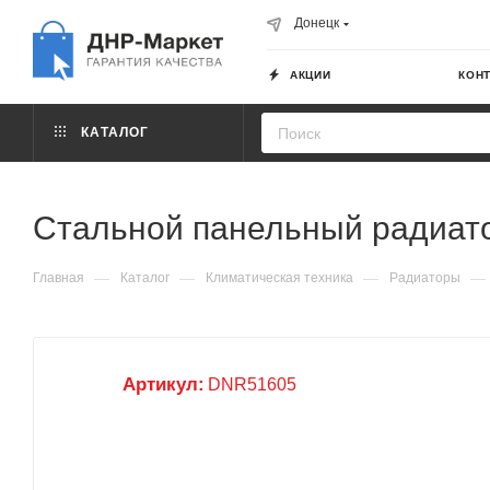
Донецк
АКЦИИ
КОН
КАТАЛОГ
Стальной панельный радиато
—
—
—
—
Главная
Каталог
Климатическая техника
Радиаторы
Артикул:
DNR51605