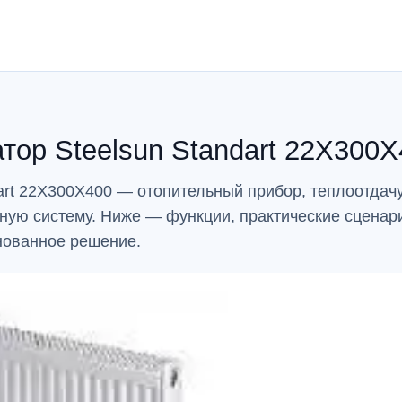
тор Steelsun Standart 22X300X
art 22X300X400 — отопительный прибор, теплоотдачу
ную систему. Ниже — функции, практические сценар
нованное решение.