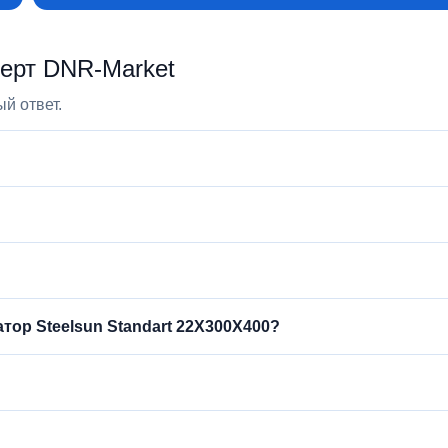
перт DNR‑Market
й ответ.
ор Steelsun Standart 22X300X400?