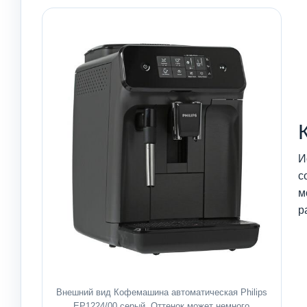
И
с
м
р
Внешний вид Кофемашина автоматическая Philips
EP1224/00 серый. Оттенок может немного