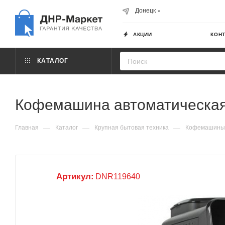
Донецк
АКЦИИ
КОН
КАТАЛОГ
Кофемашина автоматическая 
—
—
—
Главная
Каталог
Крупная бытовая техника
Кофемашины
Артикул:
DNR119640