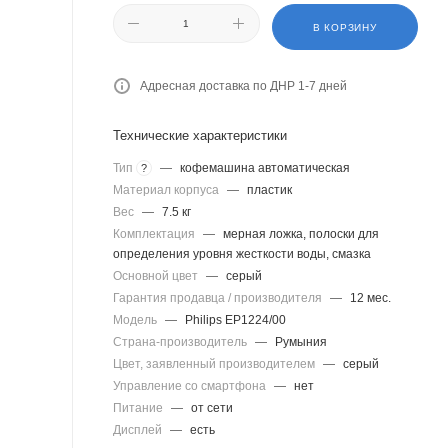
В КОРЗИНУ
Адресная доставка по ДНР 1-7 дней
Технические характеристики
Тип
—
кофемашина автоматическая
?
Материал корпуса
—
пластик
Вес
—
7.5 кг
Комплектация
—
мерная ложка, полоски для
определения уровня жесткости воды, смазка
Основной цвет
—
серый
Гарантия продавца / производителя
—
12 мес.
Модель
—
Philips EP1224/00
Страна-производитель
—
Румыния
Цвет, заявленный производителем
—
серый
Управление со смартфона
—
нет
Питание
—
от сети
Дисплей
—
есть