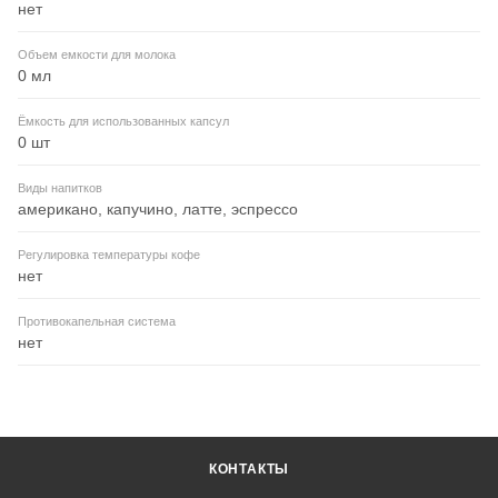
нет
Объем емкости для молока
0 мл
Ёмкость для использованных капсул
0 шт
Виды напитков
американо, капучино, латте, эспрессо
Регулировка температуры кофе
нет
Противокапельная система
нет
КОНТАКТЫ