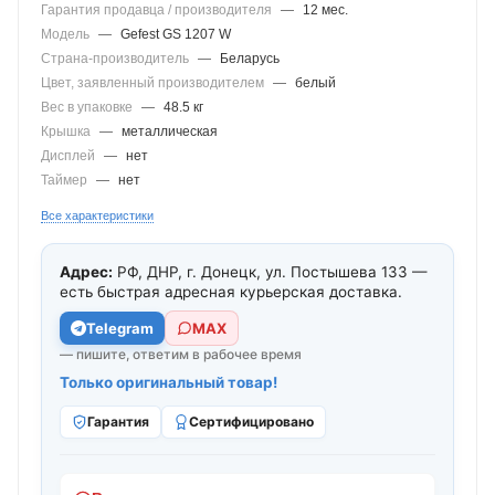
Гарантия продавца / производителя
—
12 мес.
Модель
—
Gefest GS 1207 W
Страна-производитель
—
Беларусь
Цвет, заявленный производителем
—
белый
Вес в упаковке
—
48.5 кг
Крышка
—
металлическая
Дисплей
—
нет
Таймер
—
нет
Все характеристики
Адрес:
РФ, ДНР, г. Донецк, ул. Постышева 133 —
есть быстрая адресная курьерская доставка.
Telegram
МАХ
— пишите, ответим в рабочее время
Только оригинальный товар!
Гарантия
Сертифицировано