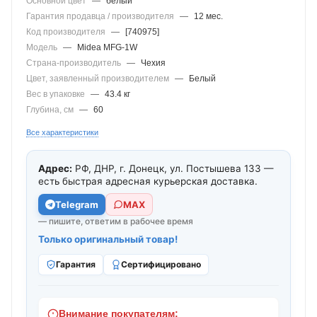
Основной цвет
—
белый
Гарантия продавца / производителя
—
12 мес.
Код производителя
—
[740975]
Модель
—
Midea MFG-1W
Страна-производитель
—
Чехия
Цвет, заявленный производителем
—
Белый
Вес в упаковке
—
43.4 кг
Глубина, см
—
60
Все характеристики
Адрес:
РФ, ДНР, г. Донецк, ул. Постышева 133 —
есть быстрая адресная курьерская доставка.
Telegram
МАХ
— пишите, ответим в рабочее время
Только оригинальный товар!
Гарантия
Сертифицировано
Внимание покупателям: