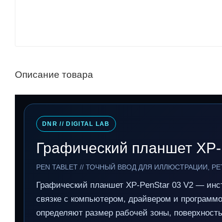
Описание товара
DNR // DIGITAL LAB
Графический планшет XP-
PEN TABLET // ТОЧНЫЙ ВВОД ДЛЯ ИЛЛЮСТРАЦИИ, РЕ
Графический планшет XP-PenStar 03 V2 — инст
связке с компьютером, драйвером и программо
определяют размер рабочей зоны, поверхность,