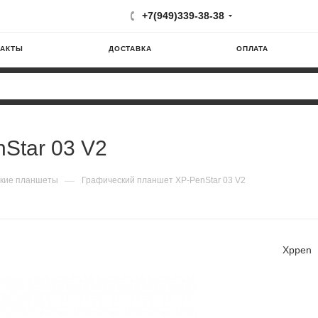
+7(949)339-38-38
ТАКТЫ
ДОСТАВКА
ОПЛАТА
Star 03 V2
—
кие планшеты
Графический планшет XP-PenStar 03 V2
Xppen