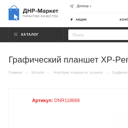
Донецк
АКЦИИ
КОН
КАТАЛОГ
Графический планшет XP-Pen
—
—
—
Главная
Каталог
Ноутбуки, планшеты, эл.книги
Графичес
Артикул:
DNR118668