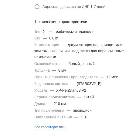
Адресная доставка по ДНР 1-7 дней
Технические характеристики
Тип
—
графический планшет
?
Вес
—
0.6 кг
Комплектация
—
документация,перо,пинцет для
замены наконечника, подставка для пера, сменные
наконечники
Основной цвет
—
белый, черный
Толщина
—
8 мм
Гарантия продавца / производителя
—
12 мес.
Код производителя
—
[STAR03V2_B]
Модель
—
XP-PenStar 03 V2
Страна-производитель
—
Китай
Длина
—
210 мм
Тип подключения
—
проводной
Напряжение питания
—
5 В
Все характеристики