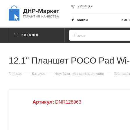
Донецк
АКЦИИ
КОН
КАТАЛОГ
12.1" Планшет POCO Pad Wi-
—
—
—
Главная
Каталог
Ноутбуки, планшеты, эл.книги
Планшет
Артикул:
DNR128963