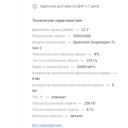
Адресная доставка по ДНР 1-7 дней
Технические характеристики
Диагональ экрана (дюйм)
—
12.1"
Разрешение экрана
—
2560x1600
Модель процессора
—
Qualcomm Snapdragon 7s
Gen 2
Технология изготовления экрана
—
IPS
Частота обновления экрана
—
120 Гц
Емкость аккумулятора
—
10000 мА*ч
Количество мегапикселей фронтальной камеры
—
8 Мп
Количество мегапикселей основной камеры
—
8
Мп
Тип
—
планшет
?
Объем встроенной памяти
—
256 Гб
Объем оперативной памяти
—
8 Гб
Материал корпуса
—
металл
Все характеристики