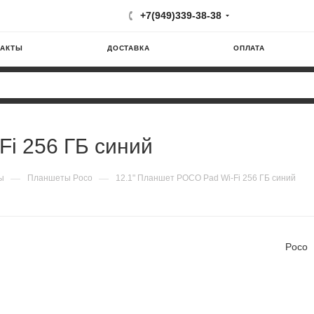
+7(949)339-38-38
ТАКТЫ
ДОСТАВКА
ОПЛАТА
Fi 256 ГБ синий
—
—
ы
Планшеты Poco
12.1" Планшет POCO Pad Wi-Fi 256 ГБ синий
Poco