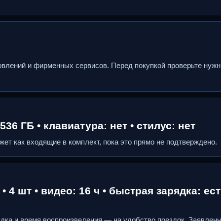
овлений и фирменных сервисов. Перед покупкой проверьте нуж
36 ГБ • клавиатура: нет • стилус: нет
жет как входящие в комплект, пока это прямо не подтверждено.
 • 4 шт • видео: 16 ч • быстрая зарядка: ест
рядка и время воспроизведения — на удобство поездок. Заявлен