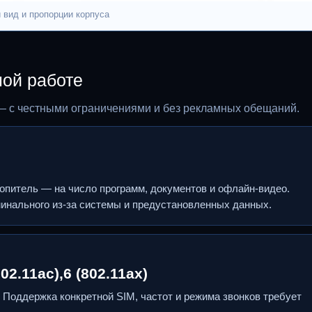
 вид и пропорции корпуса
ной работе
— с честными ограничениями и без рекламных обещаний.
копитель — на число программ, документов и офлайн-видео.
инального из-за системы и предустановленных данных.
802.11ac),6 (802.11ax)
i. Поддержка конкретной SIM, частот и режима звонков требует