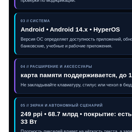
проверки по модификации.
03 // СИСТЕМА
Android • Android 14.x • HyperOS
Версия ОС определяет доступность приложений, обн
банковские, учебные и рабочие приложения.
04 // РАСШИРЕНИЕ И АКСЕССУАРЫ
карта памяти поддерживается, до 15
Не закладывайте клавиатуру, стилус или чехол в бюд
05 // ЭКРАН И АВТОНОМНЫЙ СЦЕНАРИЙ
249 ppi • 68.7 млрд • покрытие: есть
33 Вт
Плотность пикселей влияет на чёткость текста, а за