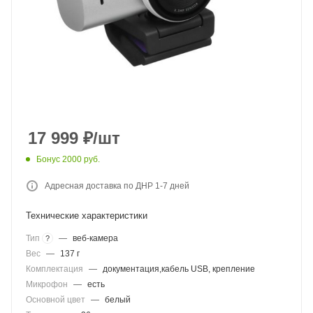
17 999
₽
/шт
Бонус 2000 руб.
Адресная доставка по ДНР 1-7 дней
Технические характеристики
Тип
—
веб-камера
?
Вес
—
137 г
Комплектация
—
документация,кабель USB, крепление
Микрофон
—
есть
Основной цвет
—
белый