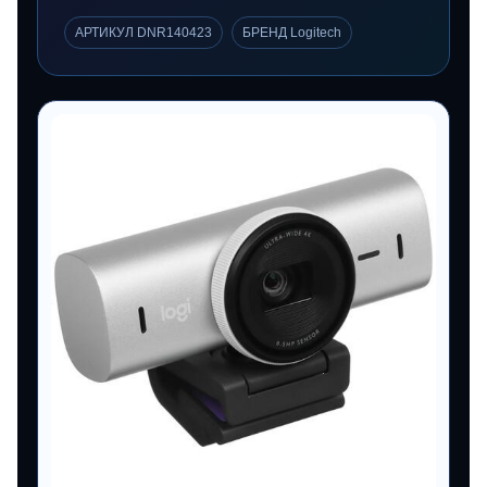
АРТИКУЛ DNR140423
БРЕНД Logitech