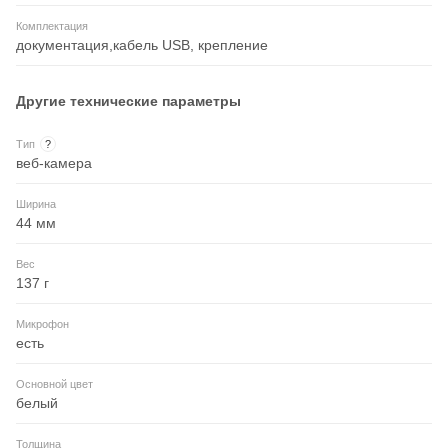
Комплектация
документация,кабель USB, крепление
Другие технические параметры
Тип
?
веб-камера
Ширина
44 мм
Вес
137 г
Микрофон
есть
Основной цвет
белый
Толщина