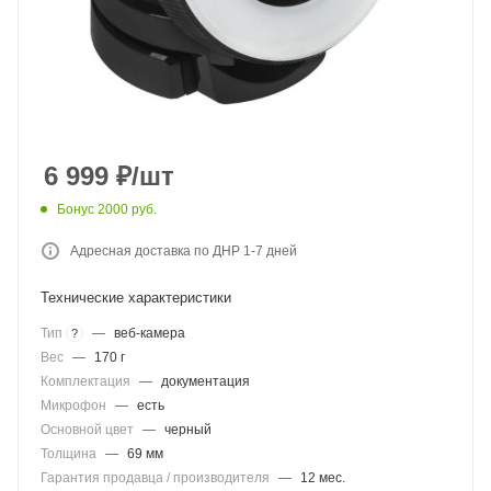
6 999
₽
/шт
Бонус 2000 руб.
Адресная доставка по ДНР 1-7 дней
Технические характеристики
Тип
—
веб-камера
?
Вес
—
170 г
Комплектация
—
документация
Микрофон
—
есть
Основной цвет
—
черный
Толщина
—
69 мм
Гарантия продавца / производителя
—
12 мес.