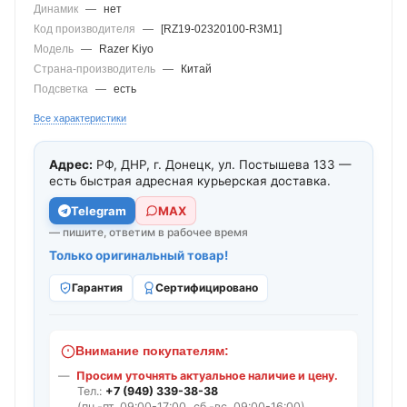
Динамик
—
нет
Код производителя
—
[RZ19-02320100-R3M1]
Модель
—
Razer Kiyo
Страна-производитель
—
Китай
Подсветка
—
есть
Все характеристики
Адрес:
РФ, ДНР, г. Донецк, ул. Постышева 133 —
есть быстрая адресная курьерская доставка.
Telegram
МАХ
— пишите, ответим в рабочее время
Только оригинальный товар!
Гарантия
Сертифицировано
Внимание покупателям:
Просим уточнять актуальное наличие и цену.
Тел.:
+7 (949) 339-38-38
(пн.-пт. 09:00-17:00, сб.-вс. 09:00-16:00).