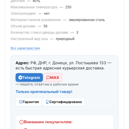
Дисплей
—
есть
Максимальная температура
—
250
Электроподжиг
—
нет
Материал панели управления
—
эмалированная сталь
Объем духовки
—
56
Количество стекол дверцы духовки
—
3
Настроенный вид газа
—
природный
Все характеристики
Адрес:
РФ, ДНР, г. Донецк, ул. Постышева 133 —
есть быстрая адресная курьерская доставка.
Telegram
МАХ
— пишите, ответим в рабочее время
Только оригинальный товар!
Гарантия
Сертифицировано
Внимание покупателям: