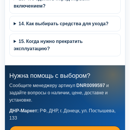
включением?
14. Как выбирать средства для ухода?
15. Когда нужно прекратить
эксплуатацию?
Нужна помощь с выбором?
Сообщите менеджеру артикул
DNR0099597
и
задайте вопросы о наличии, цене, доставке и
установке.
ДНР-Маркет:
РФ, ДНР, г. Донецк, ул. Постышева,
133