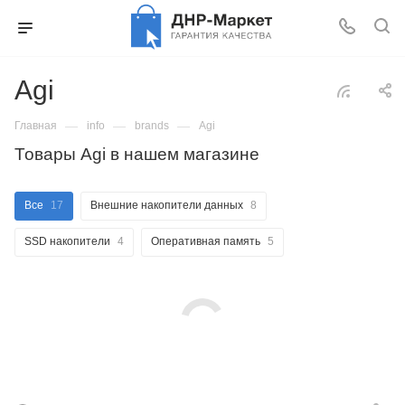
Agi
—
—
—
Главная
info
brands
Agi
Товары Agi в нашем магазине
Все
17
Внешние накопители данных
8
SSD накопители
4
Оперативная память
5