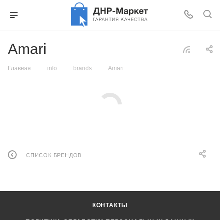
Amari
—
—
—
Главная
info
brands
Amari
СПИСОК БРЕНДОВ
КОНТАКТЫ