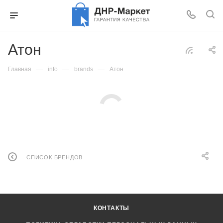
Атон
—
—
—
Главная
info
brands
Атон
СПИСОК БРЕНДОВ
КОНТАКТЫ