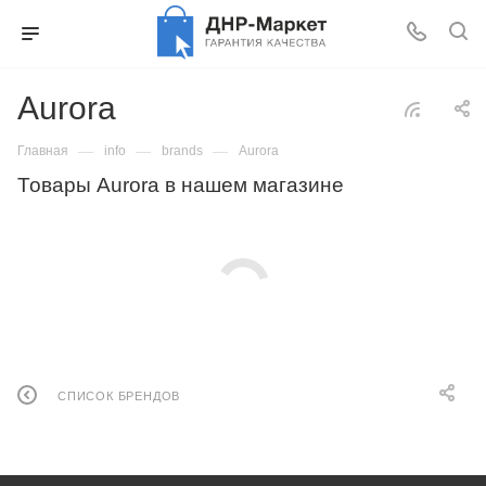
Aurora
—
—
—
Главная
info
brands
Aurora
Товары Aurora в нашем магазине
СПИСОК БРЕНДОВ