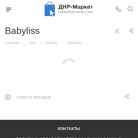
Babyliss
—
—
—
Главная
info
brands
Babyliss
СПИСОК БРЕНДОВ
КОНТАКТЫ