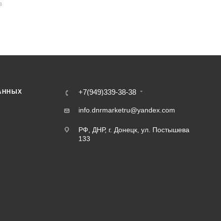
В
+7(949)339-38-38
АННЫХ
info.dnrmarketru@yandex.com
РФ, ДНР, г. Донецк, ул. Постышева
133