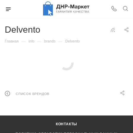
Delvento
—
—
—
Главная
info
brands
Delvento
СПИСОК БРЕНДОВ
КОНТАКТЫ