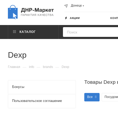
Донецк
АКЦИИ
КОН
КАТАЛОГ
Dexp
—
—
—
Главная
info
brands
Dexp
Товары Dexp 
Бонусы
Все
8
Посудом
Пользовательское соглашение