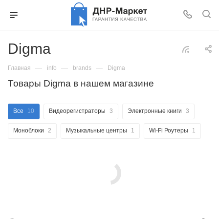
Digma
—
—
—
Главная
info
brands
Digma
Товары Digma в нашем магазине
Все
10
Видеорегистраторы
3
Электронные книги
3
Моноблоки
2
Музыкальные центры
1
Wi-Fi Роутеры
1