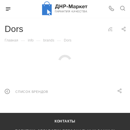
Dors
—
—
—
Главная
info
brands
Dors
СПИСОК БРЕНДОВ
КОНТАКТЫ