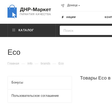
Донецк
АКЦИИ
КОН
КАТАЛОГ
Eco
—
—
—
Главная
info
brands
Eco
Товары Eco в
Бонусы
Пользовательское соглашение