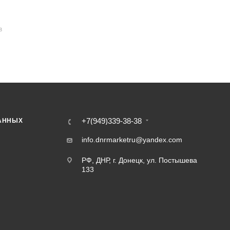
В
+7(949)339-38-38
АННЫХ
info.dnrmarketru@yandex.com
РФ, ДНР, г. Донецк, ул. Постышева
133