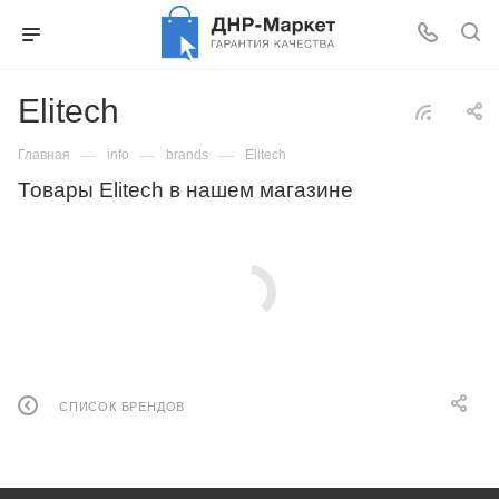
Elitech
—
—
—
Главная
info
brands
Elitech
Товары Elitech в нашем магазине
СПИСОК БРЕНДОВ