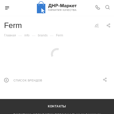
Ferm
—
—
—
Главная
info
brands
Ferm
СПИСОК БРЕНДОВ
КОНТАКТЫ