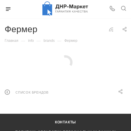
Фермер
—
—
—
Главная
info
brands
Фермер
СПИСОК БРЕНДОВ
КОНТАКТЫ