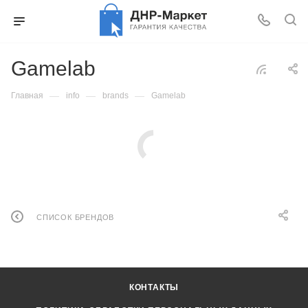
Gamelab
—
—
—
Главная
info
brands
Gamelab
СПИСОК БРЕНДОВ
КОНТАКТЫ