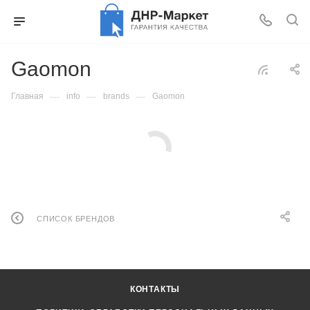
Gaomon
—
—
—
Главная
info
brands
Gaomon
СПИСОК БРЕНДОВ
КОНТАКТЫ