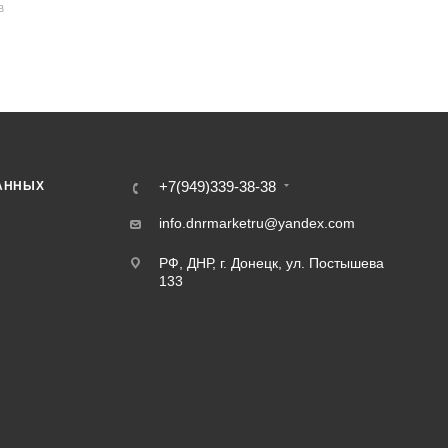
В
+7(949)339-38-38
АННЫХ
info.dnrmarketru@yandex.com
РФ, ДНР, г. Донецк, ул. Постышева
133