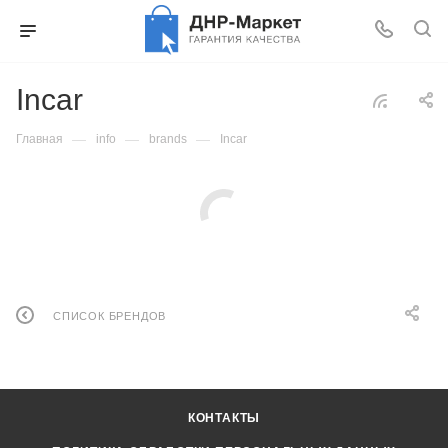
Incar
—
—
—
Главная
info
brands
Incar
СПИСОК БРЕНДОВ
КОНТАКТЫ