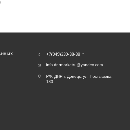
В
+7(949)339-38-38
АННЫХ
info.dnrmarketru@yandex.com
РФ, ДНР, г. Донецк, ул. Постышева
133