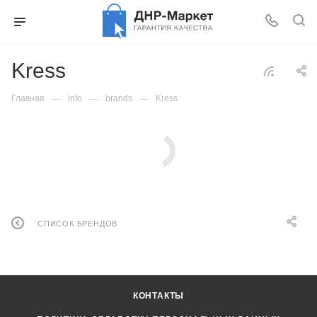
Kress
—
—
—
Главная
info
brands
Kress
СПИСОК БРЕНДОВ
КОНТАКТЫ