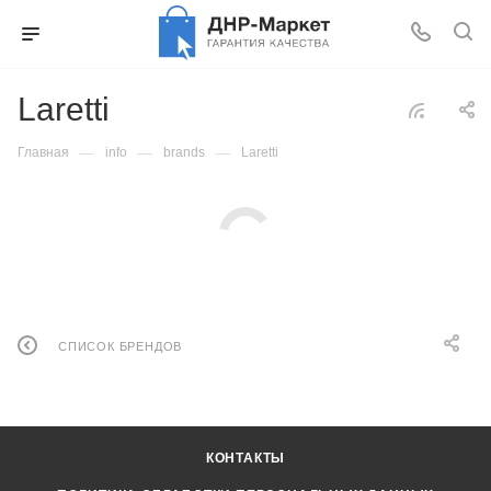
Laretti
—
—
—
Главная
info
brands
Laretti
СПИСОК БРЕНДОВ
КОНТАКТЫ