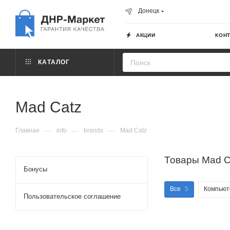
Донецк
АКЦИИ
КОН
КАТАЛОГ
Mad Catz
—
—
—
Главная
info
brands
Mad Catz
Товары Mad C
Бонусы
Все
5
Компью
Пользовательское соглашение