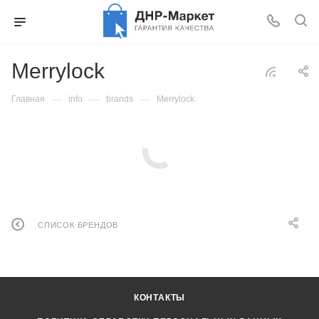
Merrylock
—
—
—
Главная
info
brands
Merrylock
СПИСОК БРЕНДОВ
КОНТАКТЫ