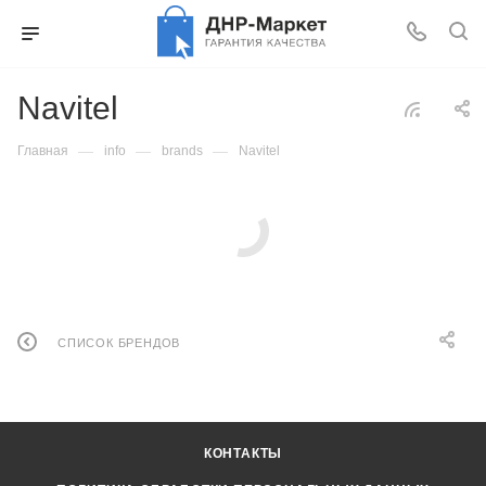
Navitel
—
—
—
Главная
info
brands
Navitel
СПИСОК БРЕНДОВ
КОНТАКТЫ