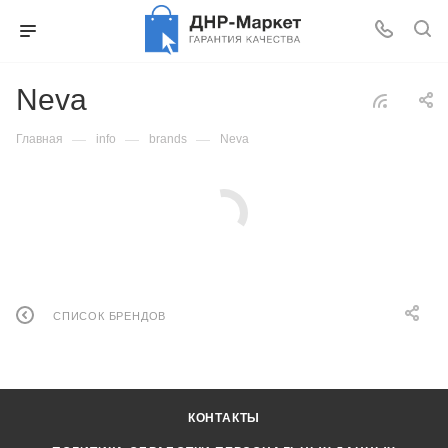
Neva
—
—
—
Главная
info
brands
Neva
СПИСОК БРЕНДОВ
КОНТАКТЫ