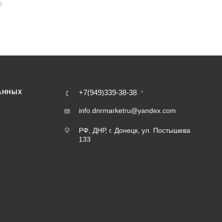
В
+7(949)339-38-38
АННЫХ
info.dnrmarketru@yandex.com
РФ, ДНР, г. Донецк, ул. Постышева
133