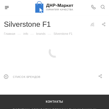
Silverstone F1
—
—
—
Главная
info
brands
Silverstone F1
СПИСОК БРЕНДОВ
КОНТАКТЫ