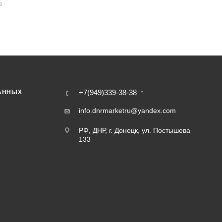
В
+7(949)339-38-38
АННЫХ
info.dnrmarketru@yandex.com
РФ, ДНР, г. Донецк, ул. Постышева
133