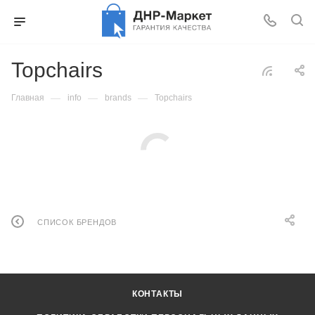
Topchairs
—
—
—
Главная
info
brands
Topchairs
СПИСОК БРЕНДОВ
КОНТАКТЫ