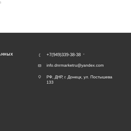
В
+7(949)339-38-38
АННЫХ
info.dnrmarketru@yandex.com
РФ, ДНР, г. Донецк, ул. Постышева
133