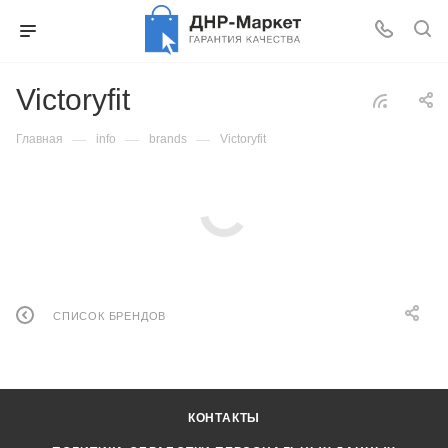
Victoryfit
—
—
—
Главная
info
brands
Victoryfit
СПИСОК БРЕНДОВ
КОНТАКТЫ