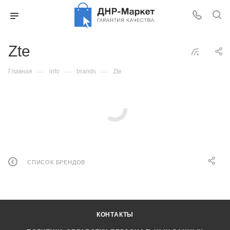
Zte
—
—
—
Главная
info
brands
Zte
СПИСОК БРЕНДОВ
КОНТАКТЫ