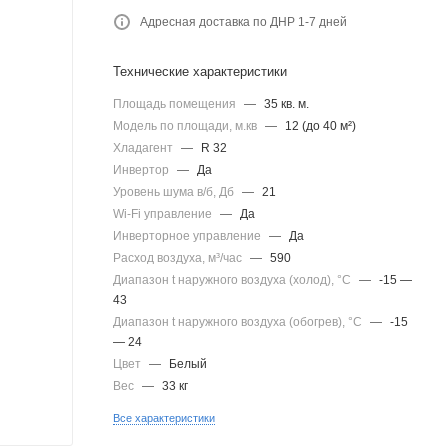
Адресная доставка по ДНР 1-7 дней
Технические характеристики
Площадь помещения
—
35 кв. м.
Модель по площади, м.кв
—
12 (до 40 м²)
Хладагент
—
R 32
Инвертор
—
Да
Уровень шума в/б, Дб
—
21
Wi-Fi управление
—
Да
Инверторное управление
—
Да
Расход воздуха, м³/час
—
590
Диапазон t наружного воздуха (холод), °C
—
-15 —
43
Диапазон t наружного воздуха (обогрев), °C
—
-15
— 24
Цвет
—
Белый
Вес
—
33 кг
Все характеристики