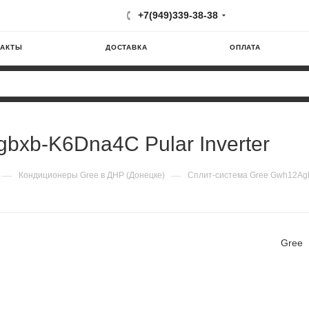
+7(949)339-38-38
ТАКТЫ
ДОСТАВКА
ОПЛАТА
bxb-K6Dna4C Pular Inverter
—
—
Кондиционеры Gree в ДНР (Донецке)
Сплит-система Gree Gwh12Agb
Gree