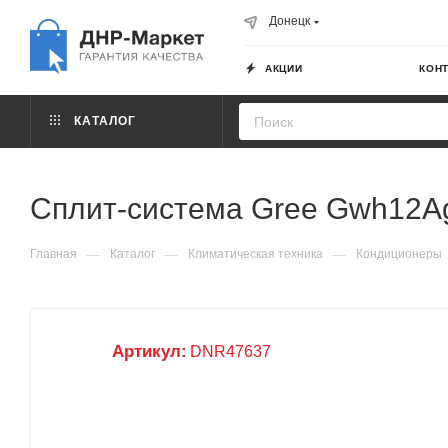
Донецк
АКЦИИ
КОН
КАТАЛОГ
Сплит-система Gree Gwh12Ag
—
—
—
Главная
Каталог
Климатическая техника
Кондиционеры
Артикул:
DNR47637