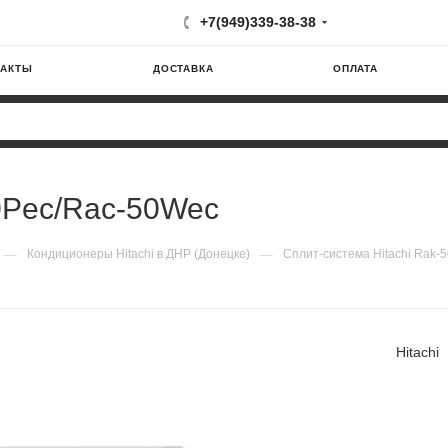
+7(949)339-38-38
ТАКТЫ
ДОСТАВКА
ОПЛАТА
50Pec/Rac-50Wec
—
—
Кондиционеры Hitachi в ДНР (Донецке)
Сплит-система Hitachi Rak-
Hitachi