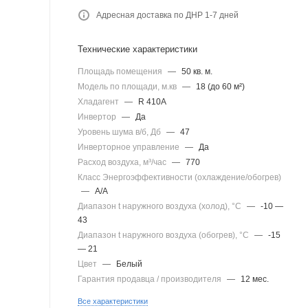
Адресная доставка по ДНР 1-7 дней
Технические характеристики
Площадь помещения
—
50 кв. м.
Модель по площади, м.кв
—
18 (до 60 м²)
Хладагент
—
R 410A
Инвертор
—
Да
Уровень шума в/б, Дб
—
47
Инверторное управление
—
Да
Расход воздуха, м³/час
—
770
Класс Энергоэффективности (охлаждение/обогрев)
—
A/A
Диапазон t наружного воздуха (холод), °C
—
-10 —
43
Диапазон t наружного воздуха (обогрев), °C
—
-15
— 21
Цвет
—
Белый
Гарантия продавца / производителя
—
12 мес.
Все характеристики